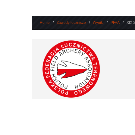
Home
/
Zawody łucznicze
/
Wyniki
/
PFAA
/
XIX 