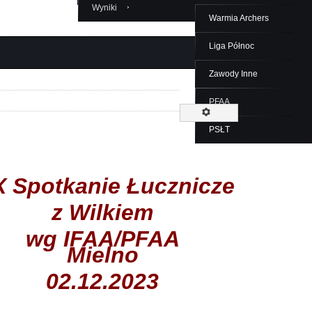
Wyniki
Zawody Inne
Warmia Archers
PFAA
Liga Północ
Zawody Inne
PFAA
PSŁT
X Spotkanie Łucznicze
z Wilkiem
wg IFAA/PFAA
Mielno
02.12.2023