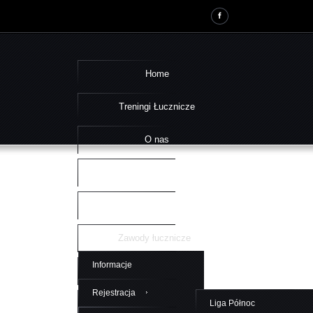
Home
Treningi Łucznicze
O nas
Kontakt
Kalendarz Archery Points
Zawody łucznicze
Informacje
Regulaminy
Rejestracja
Galeria zdjęć
Liga Północ