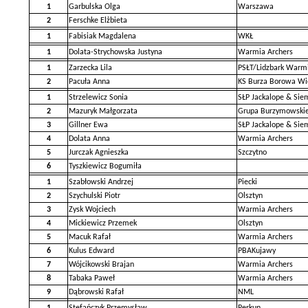
1
Garbulska Olga
Warszawa
2
Ferschke Elżbieta
1
Fabisiak Magdalena
WKŁ
1
Dolata-Strychowska Justyna
Warmia Archers
1
Zarzecka Lila
PSŁT/Lidzbark Warmi
2
Pacuła Anna
KS Burza Borowa Wi
1
Strzelewicz Sonia
SŁP Jackalope & Sie
2
Mazuryk Małgorzata
Grupa Burzymowski
3
Gillner Ewa
SŁP Jackalope & Sie
4
Dolata Anna
Warmia Archers
5
Jurczak Agnieszka
Szczytno
6
Tyszkiewicz Bogumiła
1
Szabłowski Andrzej
Piecki
2
Szychulski Piotr
Olsztyn
3
Zysk Wojciech
Warmia Archers
4
Mickiewicz Przemek
Olsztyn
5
Macuk Rafał
Warmia Archers
6
Kulus Edward
PBAKujawy
7
Wójcikowski Brajan
Warmia Archers
8
Tabaka Paweł
Warmia Archers
9
Dąbrowski Rafał
NML
1
Stefańczyk Przemysław
Perkun