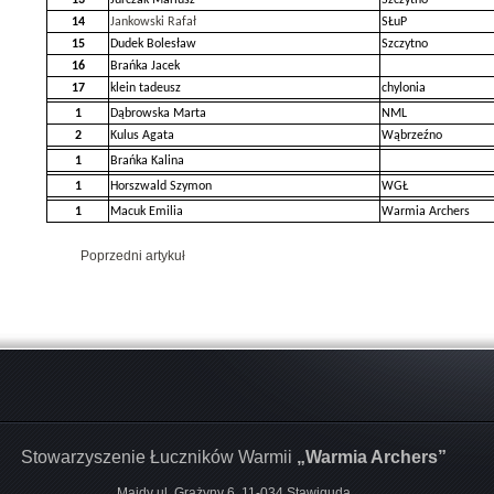
14
Jankowski Rafał
SŁuP
15
Dudek Bolesław
Szczytno
16
Brańka Jacek
17
klein tadeusz
chylonia
1
Dąbrowska Marta
NML
2
Kulus Agata
Wąbrzeźno
1
Brańka Kalina
1
Horszwald Szymon
WGŁ
1
Macuk Emilia
Warmia Archers
Poprzedni artykuł
Stowarzyszenie Łuczników Warmii
„Warmia Archers”
Majdy ul. Grażyny 6, 11-034 Stawiguda