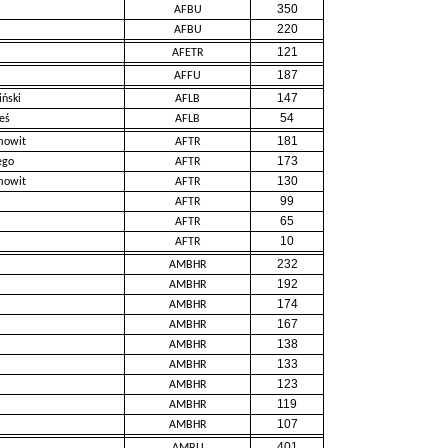
350
AFBU
220
AFBU
121
AFETR
187
AFFU
147
ński
AFLB
54
eś
AFLB
181
mowit
AFTR
173
ego
AFTR
130
mowit
AFTR
99
AFTR
65
AFTR
10
AFTR
232
AMBHR
192
AMBHR
174
AMBHR
167
AMBHR
138
AMBHR
133
AMBHR
123
AMBHR
119
AMBHR
107
AMBHR
401
AMBU