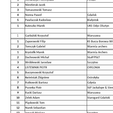
2
Niestieruk Jacek
3
Tomaszewski Tomasz
4
Nonna Paweł
Gdańsk
5
Pawluczuk Radosław
Białystok
1
Kuteszko Marek
UKS Odys Olsztyn
1
Garbulski Krzysztof
Warszawa
1
Zaporowski Filip
KS Burza Borowa Wi
2
Tomczyk Gabriel
Warmia archers
1
Krystofik Marek
Warmia Archers
2
Duchnowski Michał
SŁuP/PSŁT
3
Wróblewski Jarosław
Szczytno
4
LISTEWNIK PIOTR
CHYLONIA
5
Burzymowski Krzysztof
6
Kwietniak Zbigniew
Ostrołęka
7
Rutkowski Bartosz
Gdynia
8
Pszonka Piotr
SŁP Jackalope & Sie
9
Racki Dariusz
Warszawa
10
Zelek Adam
Starogard Gdański
11
Pląskowski Tom
12
Nurek Sebastian
13
Jurczak Mariusz
Szczytno