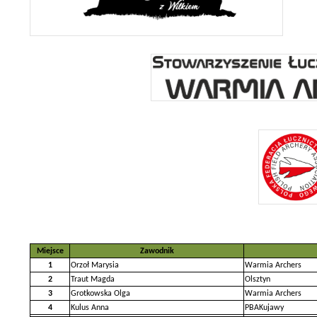
Miejsce
Zawodnik
1
Orzoł Marysia
Warmia Archers
2
Traut Magda
Olsztyn
3
Grotkowska Olga
Warmia Archers
4
Kulus Anna
PBAKujawy