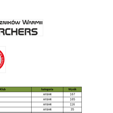
Klub
kategoria
Wynik
167
AFBHR
165
AFBHR
116
AFBHR
35
AFBHR