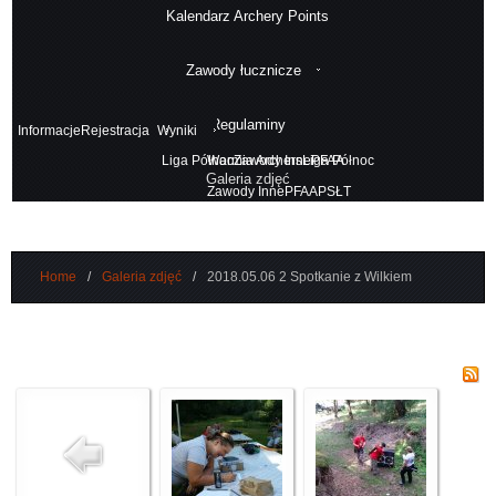
Kalendarz Archery Points
Zawody łucznicze
Regulaminy
Informacje
Rejestracja
Wyniki
Liga Północ
Warmia Archers
Zawody Inne
Liga Północ
PFAA
Galeria zdjęć
Zawody Inne
PFAA
PSŁT
Home
/
Galeria zdjęć
/
2018.05.06 2 Spotkanie z Wilkiem