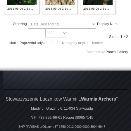
2018.05.06 2 Sp...
2018.05.06 2 Sp...
2018.05.06 2 Sp...
Ordering
Display Num
Strona 1 z 2
start
Poprzedni artykuł
1
2
Następny artykuł
koniec
Powered by
Phoca Gallery
Stowarzyszenie Łuczników Warmii
„Warmia Archers”
Majdy ul. Grażyny 6, 11-034 Stawiguda
NIP: 739-391-66-61 Regon 380657145
BNP PARIBAS o/Olsztyn
37 1750 0012 0000 0000 3994 6947